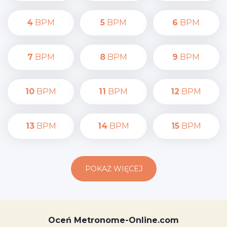
4
BPM
5
BPM
6
BPM
7
BPM
8
BPM
9
BPM
10
BPM
11
BPM
12
BPM
13
BPM
14
BPM
15
BPM
POKAŻ WIĘCEJ
Oceń Metronome-Online.com