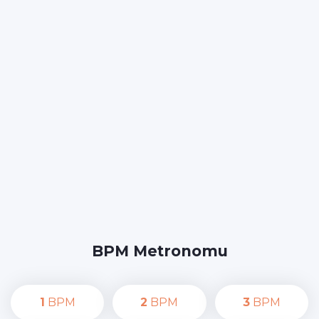
BPM Metronomu
1
BPM
2
BPM
3
BPM